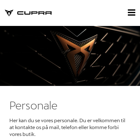
CUPRA
Tog
nav
Forside
Nye biler
Brugte biler
Privatleasing
Værksted
Personale
Reservedele
Her kan du se vores personale. Du er velkommen til
Tilbehør
at kontakte os på mail, telefon eller komme forbi
vores butik.
Nyheder