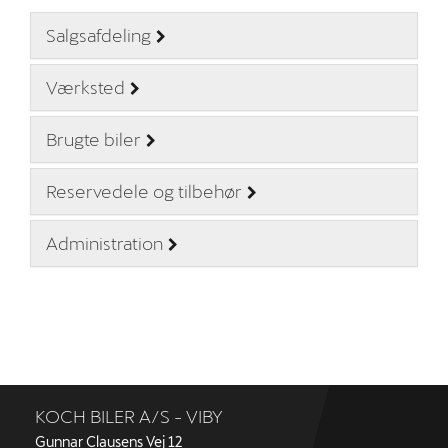
Salgsafdeling
Om os
Værksted
Kontakt
Personale
Brugte biler
Betingelser
Reservedele og tilbehør
Privatlivspolitik
Administration
Cookiepolitik
Forbrugerklage
Sociale medier
KOCH BILER A/S - VIBY
Gunnar Clausens Vej 12