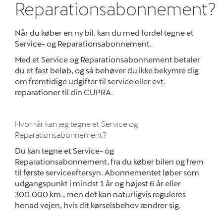
Reparationsabonnement?
Serviceabonn
Når du køber en ny bil, kan du med fordel tegne et
Service- og R
Service- og Reparationsabonnement.
Prismatch
Med et Service og Reparationsabonnement betaler
du et fast beløb, og så behøver du ikke bekymre dig
5+ serviceefters
om fremtidige udgifter til service eller evt.
reparationer til din CUPRA.
Synstjek
MinCUPRA
Hvornår kan jeg tegne et Service og
Reparationsabonnement?
Kampagner
Du kan tegne et Service- og
Reservedele
Reparationsabonnement, fra du køber bilen og frem
til første serviceeftersyn. Abonnementet løber som
udgangspunkt i mindst 1 år og højest 6 år eller
Tilbehør
300.000 km., men det kan naturligvis reguleres
henad vejen, hvis dit kørselsbehov ændrer sig.
Nyheder