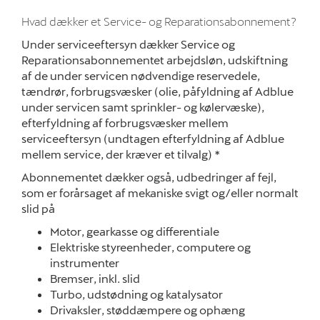
Hvad dækker et Service- og Reparationsabonnement?
Om os
Under serviceeftersyn dækker Service og
Reparationsabonnementet arbejdsløn, udskiftning
Sociale medier
af de under servicen nødvendige reservedele,
tændrør, forbrugsvæsker (olie, påfyldning af Adblue
under servicen samt sprinkler- og kølervæske),
efterfyldning af forbrugsvæsker mellem
serviceeftersyn (undtagen efterfyldning af Adblue
mellem service, der kræver et tilvalg) *
Abonnementet dækker også, udbedringer af fejl,
som er forårsaget af mekaniske svigt og/eller normalt
slid på
Motor, gearkasse og differentiale
Elektriske styreenheder, computere og
instrumenter
Bremser, inkl. slid
Turbo, udstødning og katalysator
Drivaksler, støddæmpere og ophæng