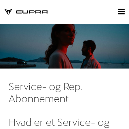
CUPRA
Tog
nav
Forside
Nye biler
Brugte biler
Privatleasing
Værksted
Service- og Rep.
Bestil tid på væ
Abonnement
Koncepter og se
Serviceabonne
Hvad er et Service- og
Basisabonnem