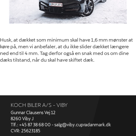
Husk, at dækket som minimum skal have 1,6 mm mønster at
køre på, men vi anbefaler, at du ikke slider dækket længere
ned end til 4 mm. Tag derfor også en snak med os om dine
dæks tilstand, når du skal have skiftet dæk.
KOCH BILER A/S - VIBY
Gunnar Clausens Vej 12
8260 Viby J
Tlf.: +45 87 38 68 00 -
salg@viby.cupradanmark.dk
CVR: 25623185