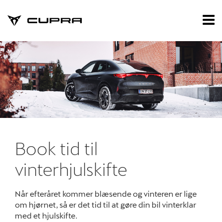
CUPRA
Tog
nav
Forside
Nye biler
Brugte biler
Privatleasing
Værksted
Book tid til
vinterhjulskifte
Reservedele
Tilbehør
Når efteråret kommer blæsende og vinteren er lige
om hjørnet, så er det tid til at gøre din bil vinterklar
med et hjulskifte.
Nyheder